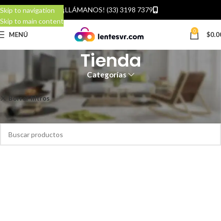
¡LLÁMANOS! (33) 3198 7379
Skip to navigation
Skip to main content
0
MENÚ
$
0.0
Tienda
Categorías
Inicio
Tienda
Borrar filtros
CES
No se encontraron productos que concuerden con la selección.