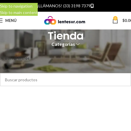
¡LLÁMANOS! (33) 3198 7379
Skip to navigation
Skip to main content
0
MENÚ
$
0.0
Tienda
Categorías
Inicio
Tienda
Borrar filtros
Tlajomulco
No se encontraron productos que concuerden con la selección.