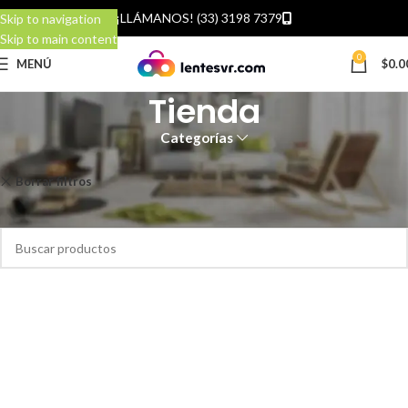
¡LLÁMANOS! (33) 3198 7379
Skip to navigation
Skip to main content
0
MENÚ
$
0.0
Tienda
Categorías
Inicio
Tienda
Borrar filtros
Piticó
No se encontraron productos que concuerden con la selección.