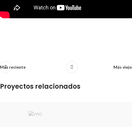
Más reciente
Más viejo
Proyectos relacionados
LITTLE CITIES
Construcción