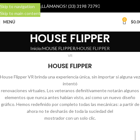
¡LLÁMANOS! (33) 3198 7379
Skip to navigation
Skip to main content
0
MENÚ
$
0.0
HOUSE FLIPPER
Inicio
HOUSE FLIPPER
HOUSE FLIPPER
VR
HOUSE FLIPPER
House Flipper VR brinda una experiencia única, sin importar si alguna vez
intentó
renovaciones virtuales. Los veteranos definitivamente notarán algunos
elementos que nunca antes habían visto, así como un nuevo diseño
gráfico. Hemos redefinido por completo todas las mecánicas: a partir de
ahora no te desharás de toda la suciedad del
mostrador con un solo clic.